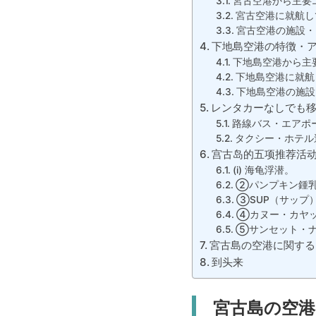
宮古空港から主要
宮古空港に就航し
宮古空港の施設・
下地島空港の特徴・
下地島空港から主
下地島空港に就航
下地島空港の施設
レンタカーなしでも移
路線バス・エアポ
タクシー・ホテル
宫古岛的五项推荐活
(i) 海龟浮潜。
②パンプキン鍾
③SUP（サップ
④カヌー・カヤ
⑤サンセット・
宮古島の空港に関する
到头来
宮古島の空