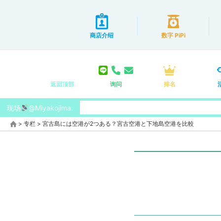
商店介绍
数字 PiPi
返回顶部
询问
排名
现场
@Miyakojima.
>
专栏
>
宮古島には空港が2つある？宮古空港と下地島空港を比較