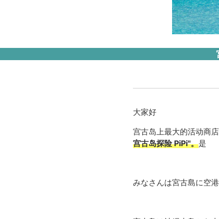
大家好
宫古岛上最大的活动商店
宫古岛探险 PiPi"。
是
みなさんは宮古島に空港