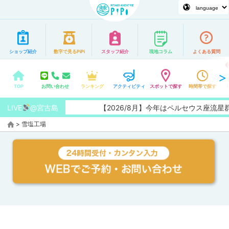
ショップ紹介
数字で見るPiPi
スタッフ紹介
現地コラム
よくある質問
TOP
お問い合わせ
ランキング
アクティビティ
スポットで探す
時間帯で探す
LIVE
@宮古島
【2026/8月】今年はペルセウス座流
>
雪塩工場