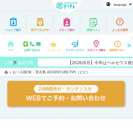
ショップ紹介
数字で見るPiPi
スタッフ紹介
現地コラム
よくある質問
TOP
お問い合わせ
ランキング
アクティビティ
スポットで探す
時間帯で探す
LIVE
@宮古島
【2026/8月】今年はペルセウス
>
お一人様OK - 宮古島 ADVENTURE PiPi（ピピ）