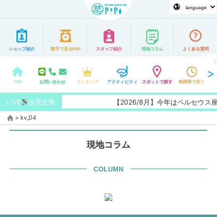
ショップ紹介
数字で見るPiPi
スタッフ紹介
現地コラム
よくある質問
TOP
お問い合わせ
ランキング
アクティビティ
スポットで探す
時間帯で探す
LIVE
@宮古島
【2026/8月】今年はペルセウ
>
kv_04
現地コラム
COLUMN