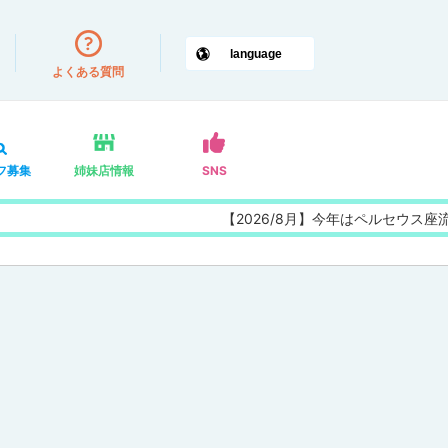
よくある質問
フ募集
姉妹店情報
SNS
【2026/8月】今年はペルセウス