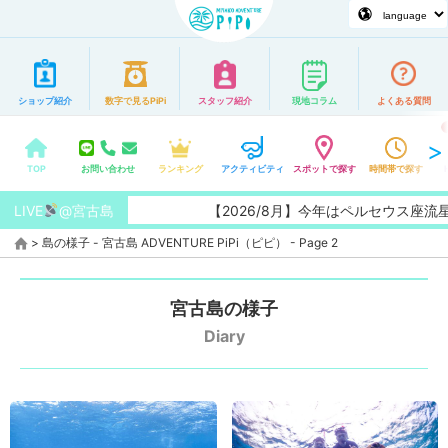
ショップ紹介
数字で見るPiPi
スタッフ紹介
現地コラム
よくある質問
TOP
お問い合わせ
ランキング
アクティビティ
スポットで探す
時間帯で探す
LIVE
@宮古島
【2026/8月】今年はペルセウス座流
>
島の様子 - 宮古島 ADVENTURE PiPi（ピピ） - Page 2
宮古島の様子
Diary