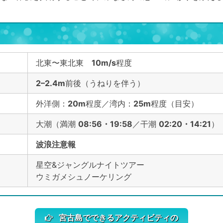
北東〜東北東
10m/s
程度
2–2.4m
前後（うねりを伴う）
外洋側：
20m
程度／湾内：
25m
程度（目安）
大潮（満潮
08:56・19:58
／干潮
02
:20・14:21
）
波浪注意報
星空&ジャングルナイトツアー
ウミガメシュノーケリング
宮古島でできるアクティビティの