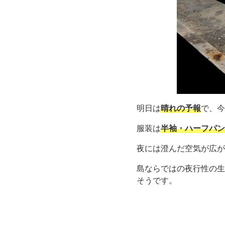
明日は
晴れの予報
で、今
服装は
半袖・ハーフパン
夜には澄んだ空気が広が
島ならではの夜行性の生
そうです。