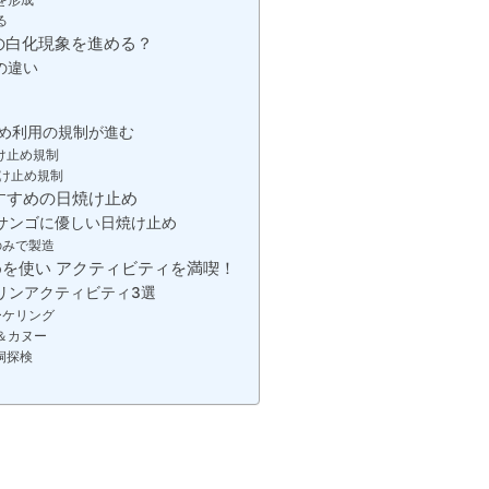
る
の白化現象を進める？
の違い
め利用の規制が進む
け止め規制
け止め規制
すすめの日焼け止め
 サンゴに優しい日焼け止め
のみで製造
を使い アクティビティを満喫！
リンアクティビティ3選
ーケリング
＆カヌー
洞探検