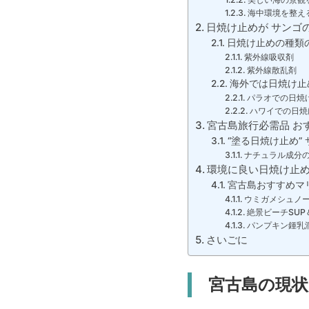
海中環境を整え
日焼け止めが サンゴ
日焼け止めの種類
紫外線吸収剤
紫外線散乱剤
海外では日焼け止
パラオでの日焼
ハワイでの日焼
宮古島旅行必需品 お
“塗る日焼け止め”
ナチュラル成分
環境に良い日焼け止め
宮古島おすすめマ
ウミガメシュノ
絶景ビーチSUP
パンプキン鍾乳
さいごに
宮古島の現状