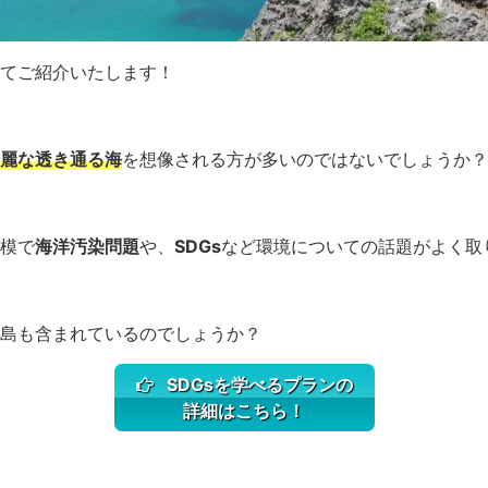
てご紹介いたします！
麗な透き通る海
を想像される方が多いのではないでしょうか？
模で
海洋汚染問題
や、
SDGs
など環境についての話題がよく取
島も含まれているのでしょうか？
SDGsを学べるプランの
詳細はこちら！