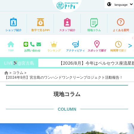
ショップ紹介
数字で見るPiPi
スタッフ紹介
現地コラム
よくある質問
TOP
お問い合わせ
ランキング
アクティビティ
スポットで探す
時間帯で探す
LIVE
@宮古島
【2026/8月】今年はペルセウス座流星群
>
コラム
>
【2024年9月】宮古島のワンハンドワンクリーンプロジェクト活動報告！
現地コラム
COLUMN